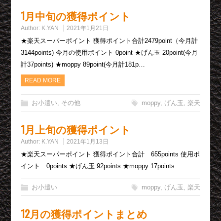
1月中旬の獲得ポイント
Author:
K.YAN
2021年1月21日
★楽天スーパーポイント 獲得ポイント合計2479point（今月計
3144points) 今月の使用ポイント 0point ★げん玉 20point(今月
計37points) ★moppy 89point(今月計181p…
READ MORE
お小遣い
,
その他
moppy
,
げん玉
,
楽天
1月上旬の獲得ポイント
Author:
K.YAN
2021年1月13日
★楽天スーパーポイント 獲得ポイント合計 655points 使用ポ
イント 0points ★げん玉 92points ★moppy 17points
お小遣い
moppy
,
げん玉
,
楽天
12月の獲得ポイントまとめ