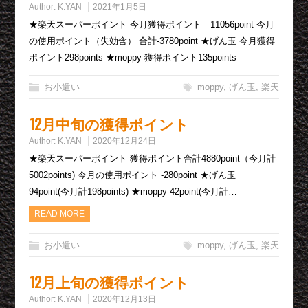
Author:
K.YAN
2021年1月5日
★楽天スーパーポイント 今月獲得ポイント 11056point 今月
の使用ポイント（失効含） 合計-3780point ★げん玉 今月獲得
ポイント298points ★moppy 獲得ポイント135points
お小遣い
moppy
,
げん玉
,
楽天
12月中旬の獲得ポイント
Author:
K.YAN
2020年12月24日
★楽天スーパーポイント 獲得ポイント合計4880point（今月計
5002points) 今月の使用ポイント -280point ★げん玉
94point(今月計198points) ★moppy 42point(今月計…
READ MORE
お小遣い
moppy
,
げん玉
,
楽天
12月上旬の獲得ポイント
Author:
K.YAN
2020年12月13日