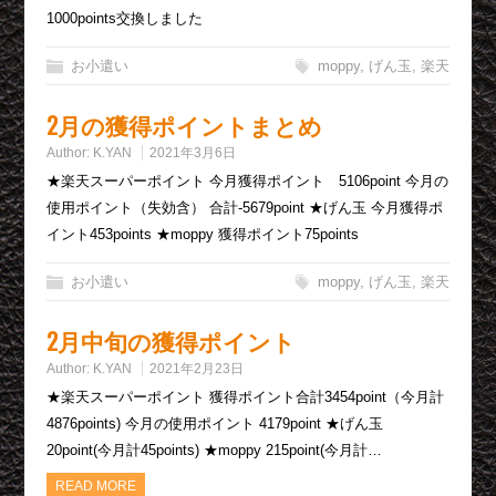
1000points交換しました
お小遣い
moppy
,
げん玉
,
楽天
2月の獲得ポイントまとめ
Author:
K.YAN
2021年3月6日
★楽天スーパーポイント 今月獲得ポイント 5106point 今月の
使用ポイント（失効含） 合計-5679point ★げん玉 今月獲得ポ
イント453points ★moppy 獲得ポイント75points
お小遣い
moppy
,
げん玉
,
楽天
2月中旬の獲得ポイント
Author:
K.YAN
2021年2月23日
★楽天スーパーポイント 獲得ポイント合計3454point（今月計
4876points) 今月の使用ポイント 4179point ★げん玉
20point(今月計45points) ★moppy 215point(今月計…
READ MORE