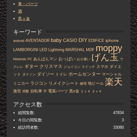
車・パーツ
酒
黒ｘ金
キーワード
baby
DIY
CASIO
iphone
AVENTADOR
EDIFICE
android
moppy
LAMBORGINI
LED
Lightning
MARSHAL
MDF
げん玉
おっぱい
あんぱんマン
Nintendo
PC
お小遣い
ウ
ギター
クリスマス
スマホ
ダイエ
クレレ
ジョイコン
スイッチ
ホームセンター
ダイソー
ット
トイレ
マーシャル
ダイソン
楽天
ラジコン
リメイクシート
ミニカー
地ビール
修理
激安
自転車
電装パーツ
黒x金
焼酎
芋
１ｘ４
２ｘ４
アクセス数
総閲覧数:
47834
今日の閲覧数:
3
総訪問者数:
33080