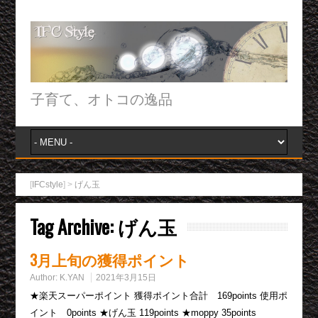
子育て、オトコの逸品
[
IFCstyle
] >
げん玉
Tag Archive:
げん玉
3月上旬の獲得ポイント
Author:
K.YAN
2021年3月15日
★楽天スーパーポイント 獲得ポイント合計 169points 使用ポ
イント 0points ★げん玉 119points ★moppy 35points