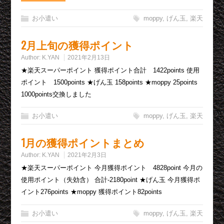
お小遣い
moppy
,
げん玉
,
楽天
2月上旬の獲得ポイント
Author:
K.YAN
2021年2月13日
★楽天スーパーポイント 獲得ポイント合計 1422points 使用
ポイント 1500points ★げん玉 158points ★moppy 25points
1000points交換しました
お小遣い
moppy
,
げん玉
,
楽天
1月の獲得ポイントまとめ
Author:
K.YAN
2021年2月3日
★楽天スーパーポイント 今月獲得ポイント 4828point 今月の
使用ポイント（失効含） 合計-2180point ★げん玉 今月獲得ポ
イント276points ★moppy 獲得ポイント82points
お小遣い
moppy
,
げん玉
,
楽天