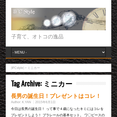
子育て、オトコの逸品
[
IFCstyle
] >
ミニカー
Tag Archive:
ミニカー
長男の誕生日！プレゼントはコレ！
Author:
K.YAN
2015年6月1日
今日は長男の誕生日！ って事で４歳になったキミにはコレを
プレゼントしよう！ プラレールの基本セット。 ワ〇ピースの