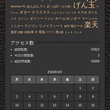
げん玉
おっぱい
あんぱんマン
Nintendo
PC
お小遣い
ウ
ギター
クリスマス
スマホ
ダイエ
クレレ
ジョイコン
スイッチ
ホームセンター
ダイソー
ット
トイレ
マーシャル
ダイソン
楽天
ラジコン
リメイクシート
ミニカー
地ビール
修理
激安
自転車
電装パーツ
黒x金
焼酎
芋
１ｘ４
２ｘ４
アクセス数
総閲覧数:
47822
今日の閲覧数:
2
総訪問者数:
33069
2026年8月
月
火
水
木
金
土
日
1
2
3
4
5
6
7
8
9
10
11
12
13
14
15
16