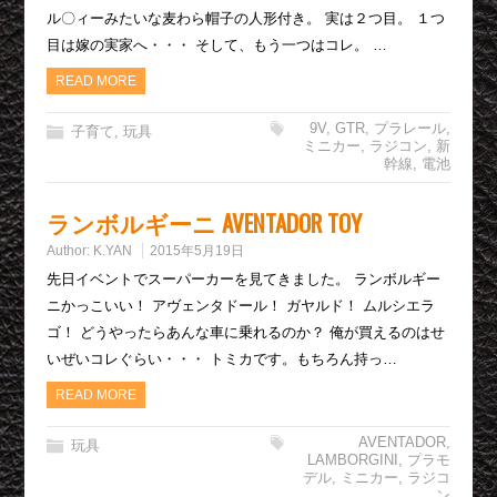
ル〇ィーみたいな麦わら帽子の人形付き。 実は２つ目。 １つ
目は嫁の実家へ・・・ そして、もう一つはコレ。 …
READ MORE
9V
,
GTR
,
プラレール
,
子育て
,
玩具
ミニカー
,
ラジコン
,
新
幹線
,
電池
ランボルギーニ AVENTADOR TOY
Author:
K.YAN
2015年5月19日
先日イベントでスーパーカーを見てきました。 ランボルギー
ニかっこいい！ アヴェンタドール！ ガヤルド！ ムルシエラ
ゴ！ どうやったらあんな車に乗れるのか？ 俺が買えるのはせ
いぜいコレぐらい・・・ トミカです。もちろん持っ…
READ MORE
AVENTADOR
,
玩具
LAMBORGINI
,
プラモ
デル
,
ミニカー
,
ラジコ
ン