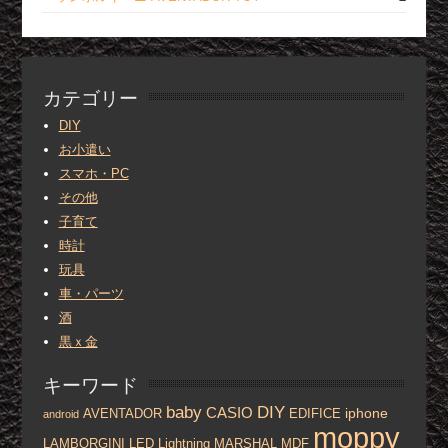
カテゴリー
DIY
お小遣い
スマホ・PC
その他
子育て
時計
玩具
車・パーツ
酒
黒ｘ金
キーワード
baby
DIY
CASIO
iphone
AVENTADOR
EDIFICE
android
moppy
LAMBORGINI
LED
Lightning
MARSHAL
MDF