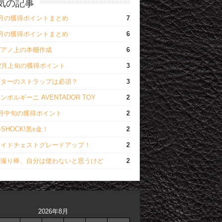
気の記事
1月の獲得ポイントまとめ
7
2月の獲得ポイントまとめ
6
ピアノ上の本棚作成
6
2月上旬の獲得ポイント
3
ギターのストラップは必須？
3
ンボルギーニ AVENTADOR TOY
2
2月中旬の獲得ポイント
2
-SHOCK!黒x金！
2
サイドチェストグレードアップ！
2
自撮り棒、自分は使わないと思うけど
2
2026年8月