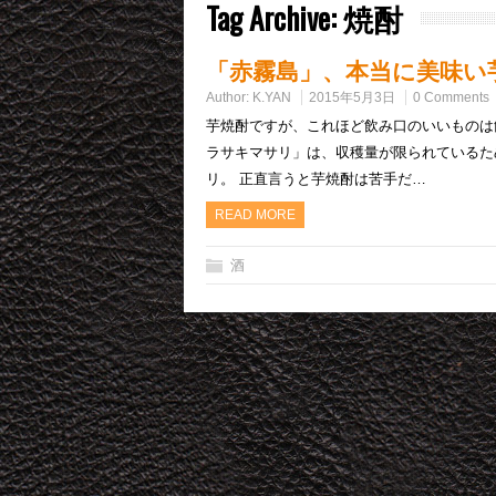
Tag Archive:
焼酎
「赤霧島」、本当に美味い
Author:
K.YAN
2015年5月3日
0 Comments
芋焼酎ですが、これほど飲み口のいいものは
ラサキマサリ」は、収穫量が限られているた
リ。 正直言うと芋焼酎は苦手だ…
READ MORE
酒