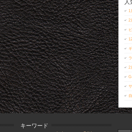
人
1
ラ
G
キーワード