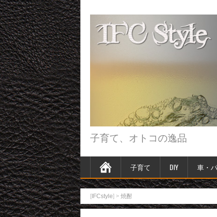
子育て、オトコの逸品
子育て
DIY
車・
[
IFCstyle
] >
焼酎