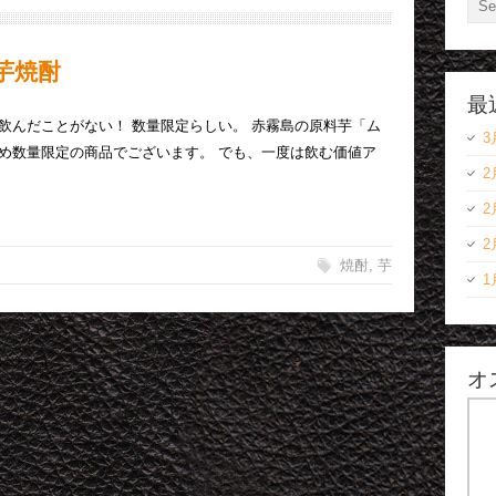
芋焼酎
最
飲んだことがない！ 数量限定らしい。 赤霧島の原料芋「ム
め数量限定の商品でございます。 でも、一度は飲む価値ア
焼酎
,
芋
オ