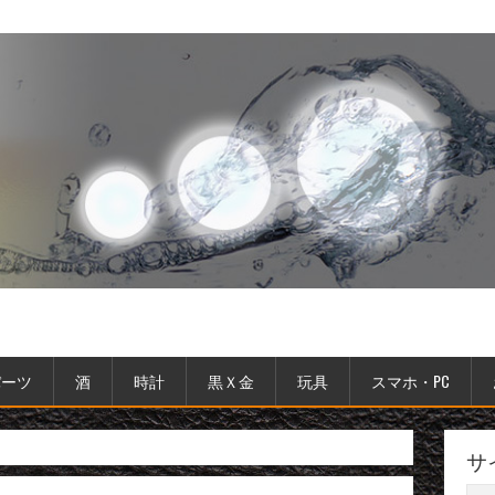
パーツ
酒
時計
黒Ｘ金
玩具
スマホ・PC
サ